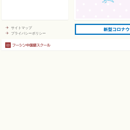
んだ
独自のレッスンプログラ
お子さまのやる気を引き
楽しみながらインプット
より、
サイトマップ
自然に”つかえる”中国語
プライバシーポリシー
4．いつでもどこでも練習
毎回のレッスンをビデオ
ロードします。
アップロードされた授業
閲覧できますので、
いつでもどこでも練習出
語学を習得するには最低2
より多く中国語にふれら
サポートいたします。
世界の関心が中国に集まる
中国語の習得は、お子さま
ことができます。
是非そのお手伝いをさせて