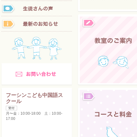
進められない。」
という声を多くいただきま
この問題を解決したいとい
多くの皆様よりいただきま
このたび「フーシンこども
当スクールの特徴は大きく
1．レッスンはすべて中国
すべてのレッスンは中国
講師陣は、厳しい審査で
発音のキレイな中国人だ
2．レッスン振替、リスケ
学校の行事やお家の予定
フーシンこども中国語ス
その月ごとに通える曜日
クール
プライベートレッスンコ
その月ごとにレッスンの
です。
月〜金：10:00-18:00 土：10:00-
17:00
3．独自のレッスンプログ
文章を文章のまま覚える
うたやゲーム、先生や仲